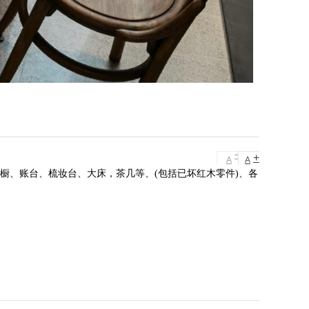
-
+
A
A
橱、账台、梳妆台、大床，茶几等、(包括已坏红木零件)、各