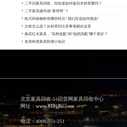
二手旧家具回收，你知道如何鉴别木材质量吗？
二手家具缘何成“香饽饽”？
欧式风格橱柜有哪些特点? 我们应该如何挑选?
沙发怎么选？从材质到注意事项都在这里
购买红木家具，"高档低配"和"低档高配"哪个更好？
各类材质家具防潮小知识
北京家具回收-51旧货网家具回收中心
网址：
www.010jjhs.com
电话：4008-751-251